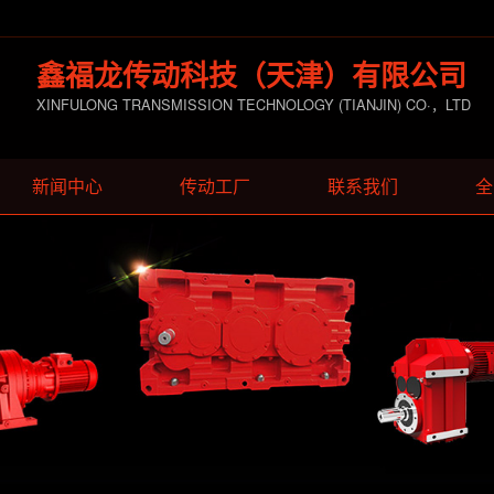
鑫福龙传动科技（天津）有限公司
XINFULONG TRANSMISSION TECHNOLOGY (TIANJIN) CO·，LTD
新闻中心
传动工厂
联系我们
全