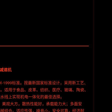
减速机
l-1999标准。按最新国家标准设计，采用新工艺、
品。适用于食品、皮革、纺织、医疗、玻璃、陶瓷、
流水线上实现机电一体化的最佳选择。
，美观大方，散热性能好，承载能力大；多面安
机械组合。适应性强，噪音小，安全可靠，经济耐