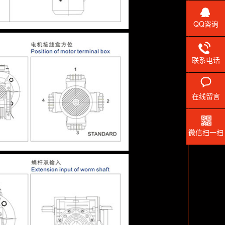
QQ咨询
联系电话
在线留言
微信扫一扫