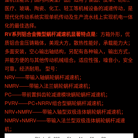
医疗、玻璃、陶瓷、化工、轻工等机械设备的减速传动，是
现代化传动系统实现单机传动及生产流水线上实现机电一体
化的最佳选择。
RV系列铝合金微型蜗杆减速
机
显著特点是
：方箱外形，优
质铝合金压铸箱体，美观大方，散热性能好，承载能力大；
多面安装，空心输出轴结构，另配有各种输入，输出方式，
并能方便的与其他传动机械组合。适应性强，噪音小，安全
可靠，经济耐用。
型号：
NRV——带输入轴蜗轮蜗杆减速机；
NMRV——带输入法兰
蜗轮
蜗杆减速机；
PC——带前置斜齿轮减速模块
蜗轮
蜗杆减速机；
PVRV——PC+NRRV组合型
蜗轮
蜗杆
减速机；
NRV+NMRV——带输入轴型双极连体
蜗轮
蜗杆减速机；
NMRV+NMRV——带输入法兰型双极连体
蜗轮
蜗杆减速
机；